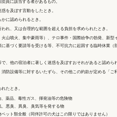
暴力団員に該当する者があるもの。
迷惑を及ぼす言動をしたとき。
らかに認められるとき。
行われ、又は合理的な範囲を超える負担を求められたとき。
、火山噴火、集中豪雨等）、テロ事件・国際紛争の勃発、新型イ
2項に基づく要請等を受ける等、不可抗力に起因する臨時休業（
等で、他の宿泊者に著しく迷惑を及ぼすおそれがあると認めら
、消防設備等に対するいたずら、その他この約款が定める「ご
われたとき。
灯油、薬品、毒性ガス、揮発油等の危険物
湿気、悪臭、異臭、臭気等を発する物
動物ペット類全般（同伴許可の犬はこの限りではありません）